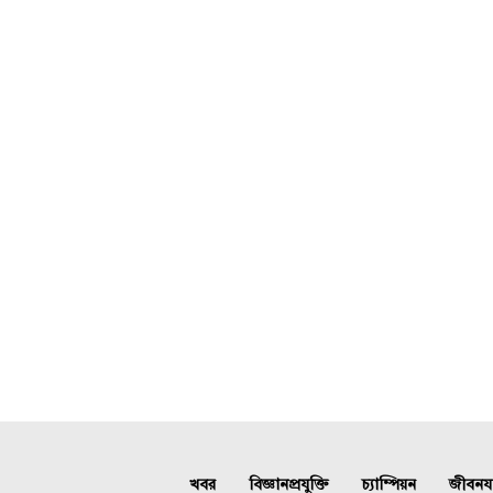
খবর
বিজ্ঞানপ্রযুক্তি
চ্যাম্পিয়ন
জীবনযাত