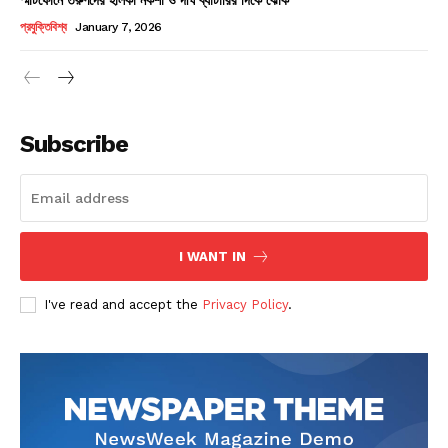
Champs21
প্রযুক্তিবিশ্ব
January 7, 2026
Subscribe
Company
About
Contact us
I WANT IN
Subscription Plans
I've read and accept the
Privacy Policy
.
My account