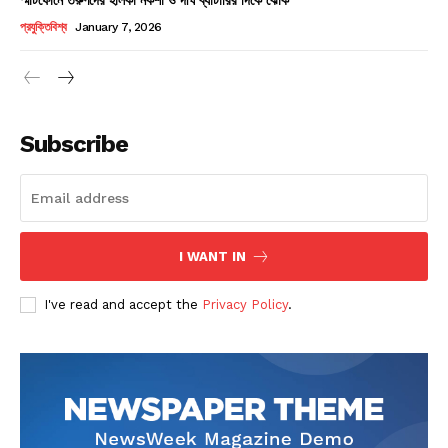
Champs21
প্রযুক্তিবিশ্ব
January 7, 2026
Subscribe
Company
About
Contact us
I WANT IN
Subscription Plans
I've read and accept the
Privacy Policy
.
My account