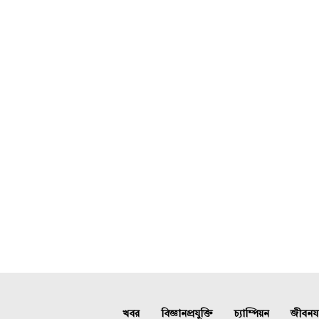
খবর
বিজ্ঞানপ্রযুক্তি
চ্যাম্পিয়ন
জীবনযাত