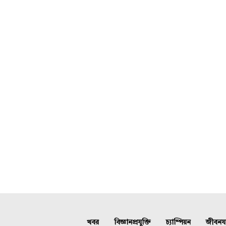
খবর
বিজ্ঞানপ্রযুক্তি
চ্যাম্পিয়ন
জীবনযাত