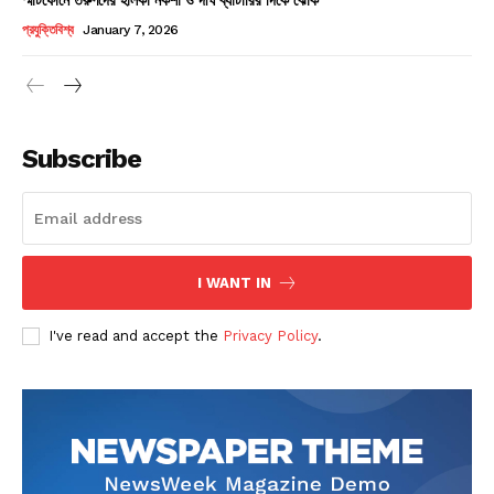
Champs21
প্রযুক্তিবিশ্ব
January 7, 2026
Subscribe
Company
About
Contact us
I WANT IN
Subscription Plans
I've read and accept the
Privacy Policy
.
My account