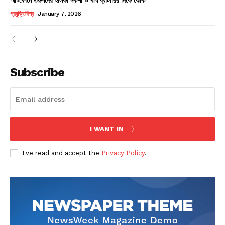
Champs21
প্রযুক্তিবিশ্ব
January 7, 2026
Subscribe
Company
About
Contact us
I WANT IN
Subscription Plans
I've read and accept the
Privacy Policy
.
My account