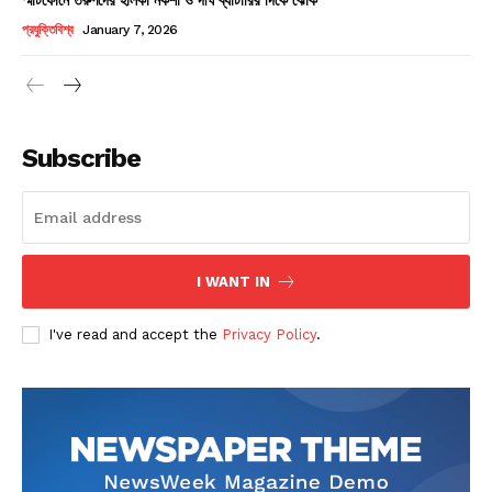
Champs21
প্রযুক্তিবিশ্ব
January 7, 2026
Subscribe
Company
About
Contact us
I WANT IN
Subscription Plans
I've read and accept the
Privacy Policy
.
My account