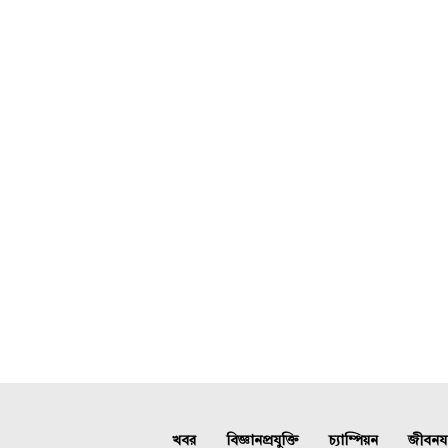
খবর
বিজ্ঞানপ্রযুক্তি
চ্যাম্পিয়ন
জীবনযাত