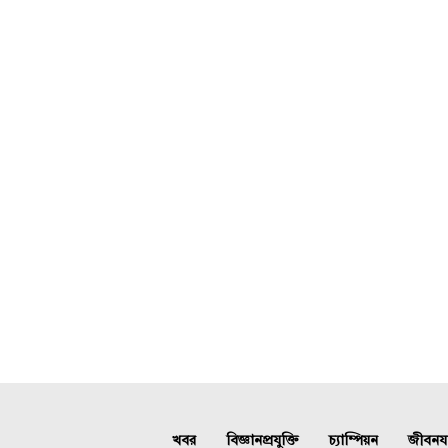
খবর
বিজ্ঞানপ্রযুক্তি
চ্যাম্পিয়ন
জীবনযাত