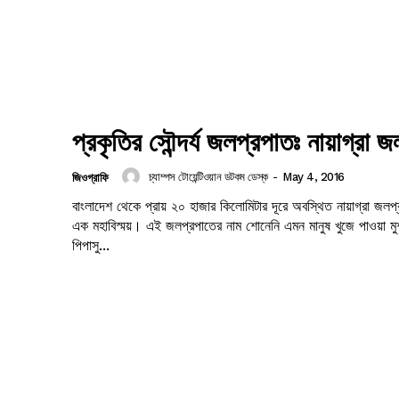
প্রকৃতির সৌন্দর্য জলপ্রপাতঃ নায়াগ্রা 
চ্যাম্পস টোয়েন্টিওয়ান ডটকম ডেস্ক
-
May 4, 2016
জিওগ্রাফি
বাংলাদেশ থেকে প্রায় ২০ হাজার কিলোমিটার দূরে অবস্থিত নায়াগ্রা জলপ্
এক মহাবিস্ময়। এই জলপ্রপাতের নাম শোনেনি এমন মানুষ খুজে পাওয়া ম
পিপাসু...
Company
s21
About
Contact us
Subscription Plans