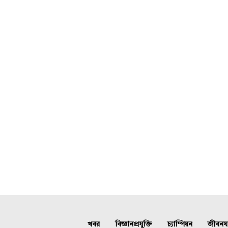
খবর
বিজ্ঞানপ্রযুক্তি
চ্যাম্পিয়ন
জীবনযাত