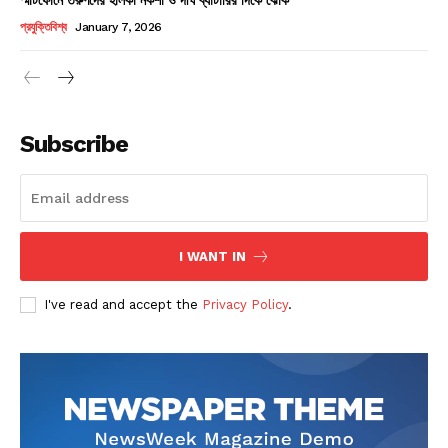
Champs21
প্রযুক্তিবিশ্ব
January 7, 2026
Subscribe
Company
About
Contact us
I WANT IN
Subscription Plans
I've read and accept the
Privacy Policy
.
My account