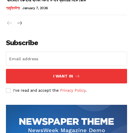
Champs21
প্রযুক্তিবিশ্ব
January 7, 2026
Subscribe
Company
About
Contact us
I WANT IN
Subscription Plans
I've read and accept the
Privacy Policy
.
My account