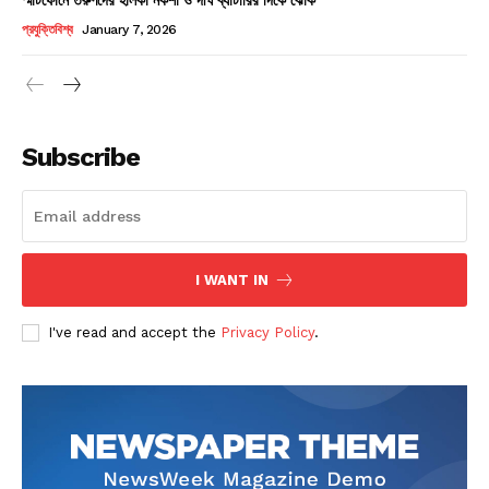
Champs21
প্রযুক্তিবিশ্ব
January 7, 2026
Subscribe
Company
About
Contact us
I WANT IN
Subscription Plans
I've read and accept the
Privacy Policy
.
My account