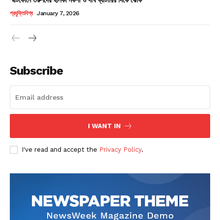
Champs21
প্রযুক্তিবিশ্ব
January 7, 2026
Subscribe
Company
About
Contact us
I WANT IN
Subscription Plans
I've read and accept the
Privacy Policy
.
My account