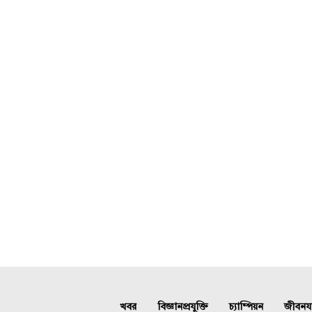
খবর
বিজ্ঞানপ্রযুক্তি
চ্যাম্পিয়ন
জীবনযাত