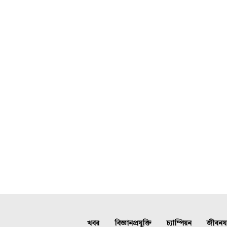
খবর
বিজ্ঞানপ্রযুক্তি
চ্যাম্পিয়ন
জীবনযাত