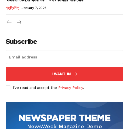
Champs21
প্রযুক্তিবিশ্ব
January 7, 2026
Subscribe
Company
About
Contact us
I WANT IN
Subscription Plans
I've read and accept the
Privacy Policy
.
My account