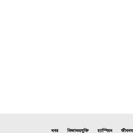
খবর
বিজ্ঞানপ্রযুক্তি
চ্যাম্পিয়ন
জীবনযাত