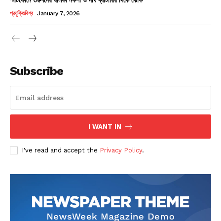
Champs21
প্রযুক্তিবিশ্ব
January 7, 2026
Subscribe
Company
About
Contact us
I WANT IN
Subscription Plans
I've read and accept the
Privacy Policy
.
My account