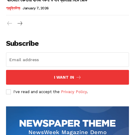
Champs21
প্রযুক্তিবিশ্ব
January 7, 2026
Subscribe
Company
About
Contact us
I WANT IN
Subscription Plans
I've read and accept the
Privacy Policy
.
My account