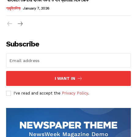
Champs21
প্রযুক্তিবিশ্ব
January 7, 2026
Subscribe
Company
About
Contact us
I WANT IN
Subscription Plans
I've read and accept the
Privacy Policy
.
My account