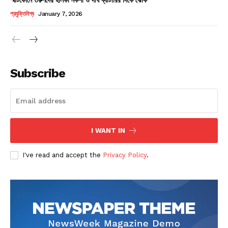
Champs21
প্রযুক্তিবিশ্ব
January 7, 2026
Subscribe
Company
About
Contact us
I WANT IN
Subscription Plans
I've read and accept the
Privacy Policy
.
My account