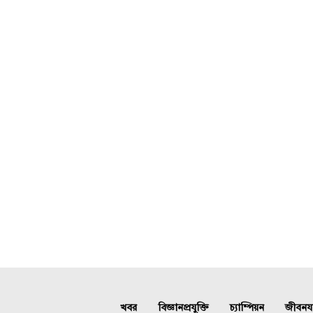
খবর
বিজ্ঞানপ্রযুক্তি
চ্যাম্পিয়ন
জীবনযাত