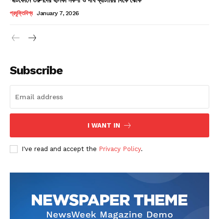
Champs21
প্রযুক্তিবিশ্ব
January 7, 2026
Subscribe
Company
About
Contact us
I WANT IN
Subscription Plans
I've read and accept the
Privacy Policy
.
My account