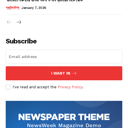
Champs21
প্রযুক্তিবিশ্ব
January 7, 2026
Subscribe
Company
About
Contact us
I WANT IN
Subscription Plans
I've read and accept the
Privacy Policy
.
My account