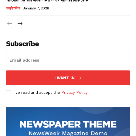
Champs21
প্রযুক্তিবিশ্ব
January 7, 2026
Subscribe
Company
About
Contact us
I WANT IN
Subscription Plans
I've read and accept the
Privacy Policy
.
My account