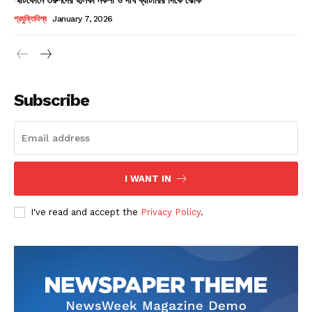
Champs21
প্রযুক্তিবিশ্ব
January 7, 2026
Subscribe
Company
About
Contact us
I WANT IN
Subscription Plans
I've read and accept the
Privacy Policy
.
My account