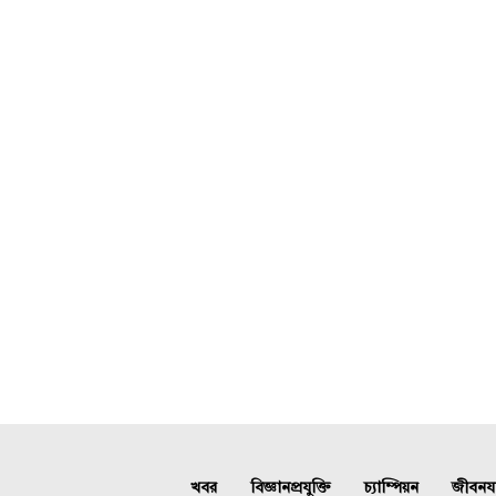
খবর
বিজ্ঞানপ্রযুক্তি
চ্যাম্পিয়ন
জীবনযাত