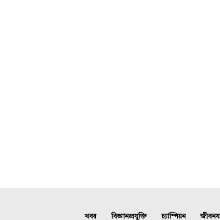
খবর
বিজ্ঞানপ্রযুক্তি
চ্যাম্পিয়ন
জীবনযাত