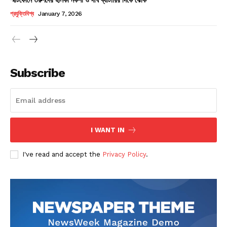
Champs21
প্রযুক্তিবিশ্ব
January 7, 2026
Subscribe
Company
About
Contact us
I WANT IN
Subscription Plans
I've read and accept the
Privacy Policy
.
My account