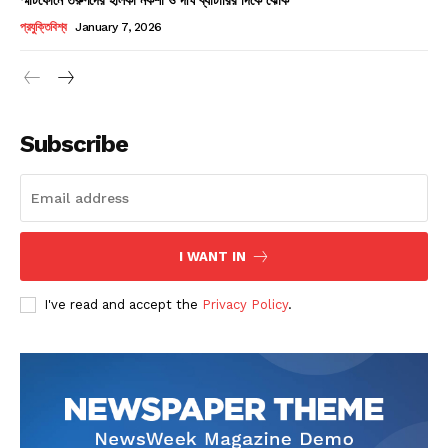
Champs21
প্রযুক্তিবিশ্ব
January 7, 2026
Subscribe
Company
About
Contact us
I WANT IN
Subscription Plans
I've read and accept the
Privacy Policy
.
My account