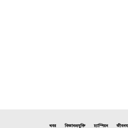
খবর
বিজ্ঞানপ্রযুক্তি
চ্যাম্পিয়ন
জীবনযাত