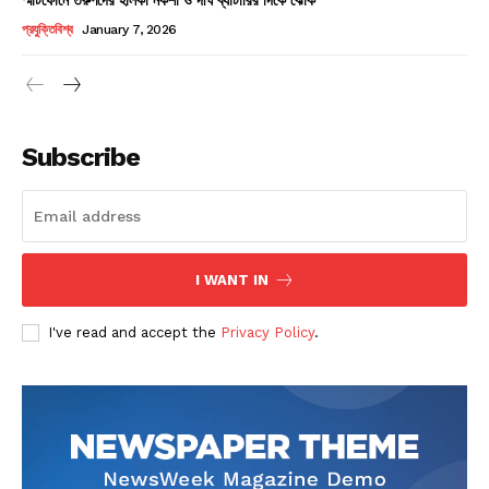
Champs21
প্রযুক্তিবিশ্ব
January 7, 2026
Subscribe
Company
About
Contact us
I WANT IN
Subscription Plans
I've read and accept the
Privacy Policy
.
My account