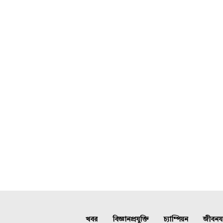
খবর
বিজ্ঞানপ্রযুক্তি
চ্যাম্পিয়ন
জীবনযাত