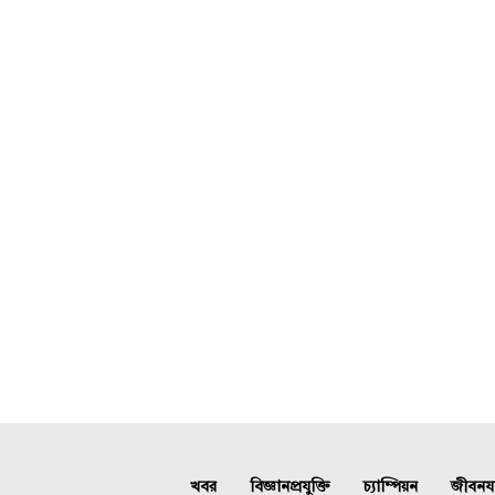
খবর
বিজ্ঞানপ্রযুক্তি
চ্যাম্পিয়ন
জীবনযাত