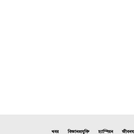
খবর
বিজ্ঞানপ্রযুক্তি
চ্যাম্পিয়ন
জীবনযাত