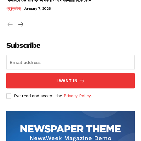
Champs21
প্রযুক্তিবিশ্ব
January 7, 2026
Subscribe
Company
About
Contact us
I WANT IN
Subscription Plans
I've read and accept the
Privacy Policy
.
My account