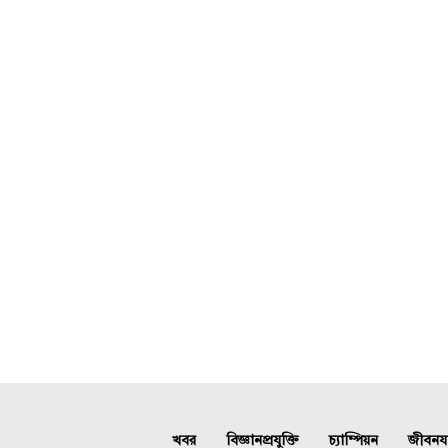
খবর
বিজ্ঞানপ্রযুক্তি
চ্যাম্পিয়ন
জীবনযাত