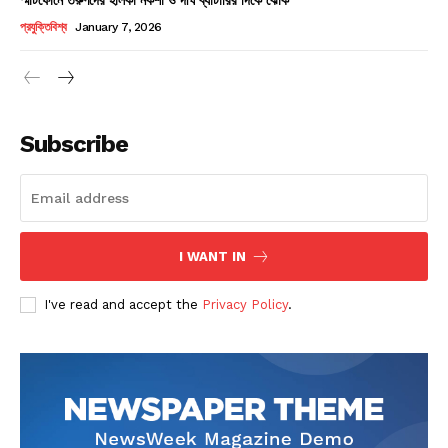
Champs21
প্রযুক্তিবিশ্ব
January 7, 2026
Subscribe
Company
About
Contact us
I WANT IN
Subscription Plans
I've read and accept the
Privacy Policy
.
My account