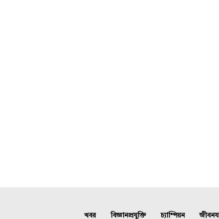
খবর
বিজ্ঞানপ্রযুক্তি
চ্যাম্পিয়ন
জীবনযাত