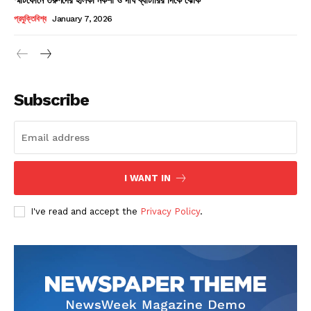
Champs21
প্রযুক্তিবিশ্ব
January 7, 2026
Subscribe
Company
About
Contact us
I WANT IN
Subscription Plans
I've read and accept the
Privacy Policy
.
My account