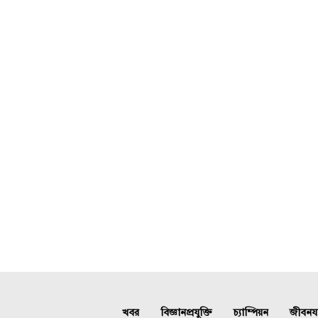
খবর
বিজ্ঞানপ্রযুক্তি
চ্যাম্পিয়ন
জীবনযাত