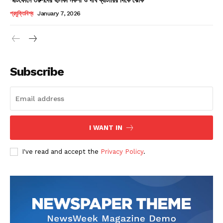
Champs21
প্রযুক্তিবিশ্ব
January 7, 2026
Subscribe
Company
About
Contact us
I WANT IN
Subscription Plans
I've read and accept the
Privacy Policy
.
My account