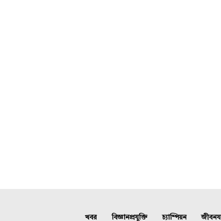
খবর
বিজ্ঞানপ্রযুক্তি
চ্যাম্পিয়ন
জীবনযাত