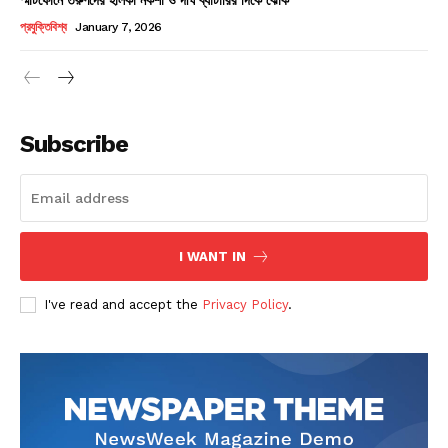
Champs21
প্রযুক্তিবিশ্ব
January 7, 2026
Subscribe
Company
About
Contact us
I WANT IN
Subscription Plans
I've read and accept the
Privacy Policy
.
My account