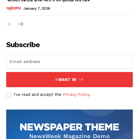
Champs21
প্রযুক্তিবিশ্ব
January 7, 2026
Subscribe
Company
About
Contact us
I WANT IN
Subscription Plans
I've read and accept the
Privacy Policy
.
My account