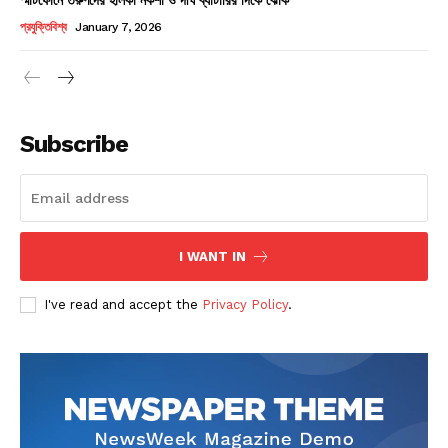
Champs21
প্রযুক্তিবিশ্ব
January 7, 2026
Subscribe
Company
About
Contact us
I WANT IN
Subscription Plans
I've read and accept the
Privacy Policy
.
My account