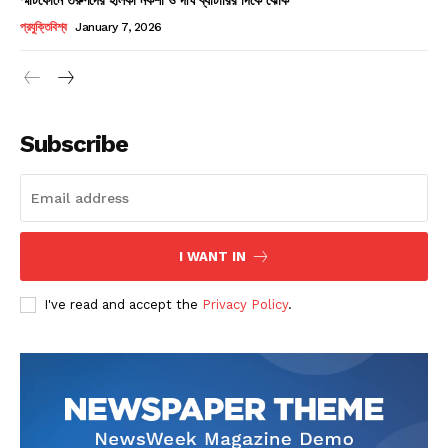
Champs21
প্রযুক্তিবিশ্ব
January 7, 2026
Subscribe
Company
About
Contact us
I WANT IN
Subscription Plans
I've read and accept the
Privacy Policy
.
My account