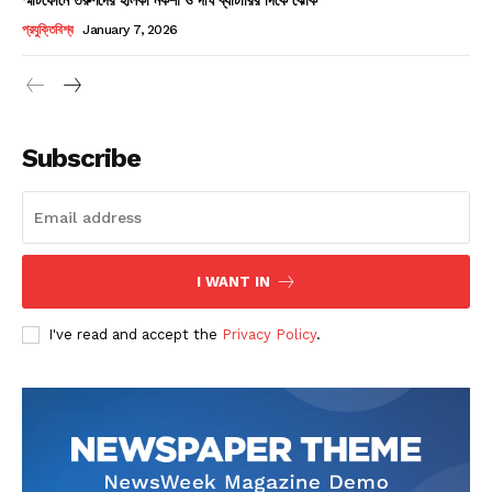
Champs21
প্রযুক্তিবিশ্ব
January 7, 2026
Subscribe
Company
About
Contact us
I WANT IN
Subscription Plans
I've read and accept the
Privacy Policy
.
My account